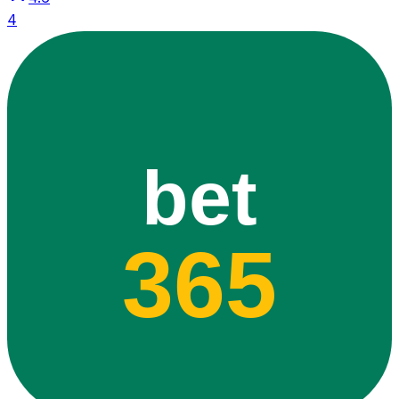
4
bet
365