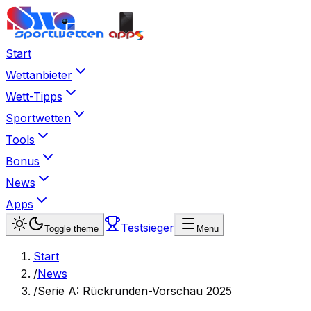
Start
Wettanbieter
Wett-Tipps
Sportwetten
Tools
Bonus
News
Apps
Testsieger
Toggle theme
Menu
Start
/
News
/
Serie A: Rückrunden-Vorschau 2025