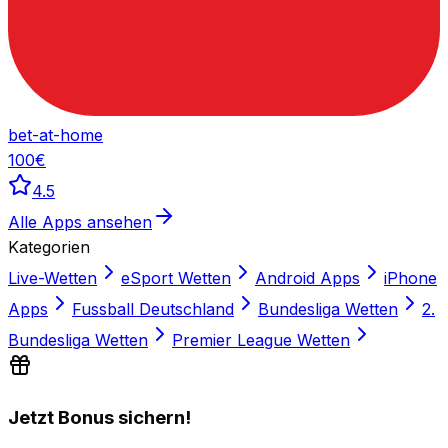
bet-at-home
100€
4.5
Alle Apps ansehen
Kategorien
Live-Wetten
eSport Wetten
Android Apps
iPhone
Apps
Fussball Deutschland
Bundesliga Wetten
2.
Bundesliga Wetten
Premier League Wetten
Jetzt Bonus sichern!