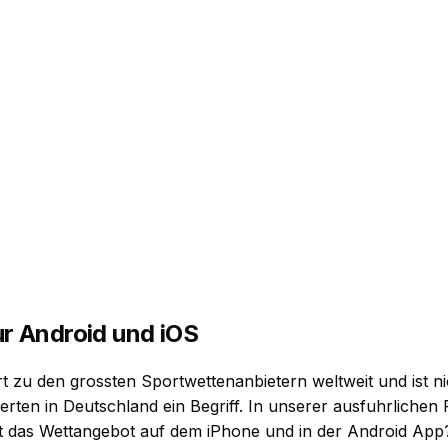
ur Android und iOS
 zu den grossten Sportwettenanbietern weltweit und ist n
rten in Deutschland ein Begriff. In unserer ausfuhrlich
st das Wettangebot auf dem iPhone und in der Android App?