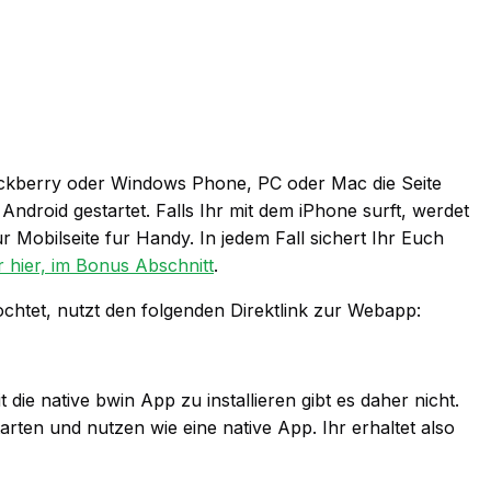
lackberry oder Windows Phone, PC oder Mac die Seite
droid gestartet. Falls Ihr mit dem iPhone surft, werdet
Mobilseite fur Handy. In jedem Fall sichert Ihr Euch
r hier, im Bonus Abschnitt
.
chtet, nutzt den folgenden Direktlink zur Webapp:
die native bwin App zu installieren gibt es daher nicht.
en und nutzen wie eine native App. Ihr erhaltet also