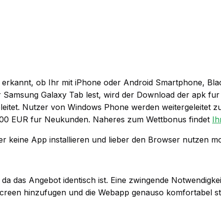
ch erkannt, ob Ihr mit iPhone oder Android Smartphone, B
 Samsung Galaxy Tab lest, wird der Download der apk fur An
itet. Nutzer von Windows Phone werden weitergeleitet zur 
 100 EUR fur Neukunden. Naheres zum Wettbonus findet
Ih
r keine App installieren und lieber den Browser nutzen mo
 da das Angebot identisch ist. Eine zwingende Notwendigkeit 
reen hinzufugen und die Webapp genauso komfortabel start