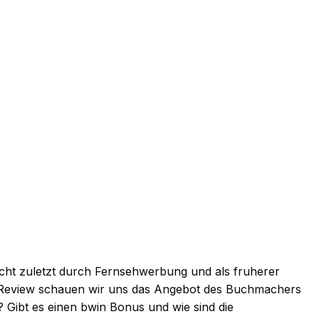
icht zuletzt durch Fernsehwerbung und als fruherer
en Review schauen wir uns das Angebot des Buchmachers
 Gibt es einen bwin Bonus und wie sind die