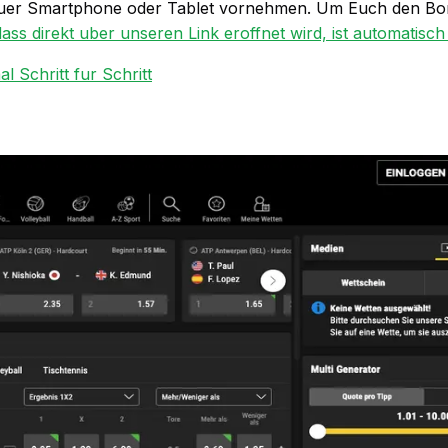
 Euer Smartphone oder Tablet vornehmen. Um Euch den Bon
dass direkt uber unseren Link eroffnet wird, ist automatisc
 Schritt fur Schritt