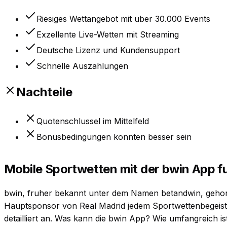
Riesiges Wettangebot mit uber 30.000 Events
Exzellente Live-Wetten mit Streaming
Deutsche Lizenz und Kundensupport
Schnelle Auszahlungen
Nachteile
Quotenschlussel im Mittelfeld
Bonusbedingungen konnten besser sein
Mobile Sportwetten mit der bwin App f
bwin, fruher bekannt unter dem Namen betandwin, gehort
Hauptsponsor von Real Madrid jedem Sportwettenbegeiste
detailliert an. Was kann die bwin App? Wie umfangreich i