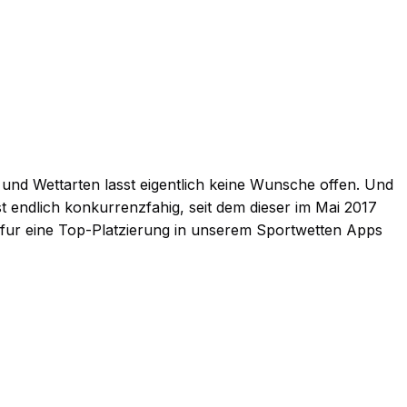
und Wettarten lasst eigentlich keine Wunsche offen. Und
t endlich konkurrenzfahig, seit dem dieser im Mai 2017
 fur eine Top-Platzierung in unserem Sportwetten Apps