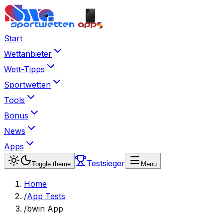
Start
Wettanbieter
Wett-Tipps
Sportwetten
Tools
Bonus
News
Apps
Testsieger
Toggle theme
Menu
Home
/
App Tests
/
bwin App