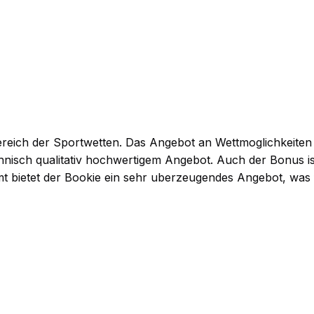
reich der Sportwetten. Das Angebot an Wettmoglichkeiten 
hnisch qualitativ hochwertigem Angebot. Auch der Bonus is
mt bietet der Bookie ein sehr uberzeugendes Angebot, was