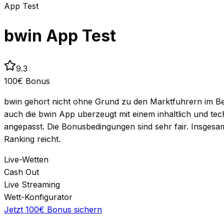
App Test
bwin
App Test
9.3
100€
Bonus
bwin gehort nicht ohne Grund zu den Marktfuhrern im Be
auch die bwin App uberzeugt mit einem inhaltlich und tec
angepasst. Die Bonusbedingungen sind sehr fair. Insgesa
Ranking reicht.
Live-Wetten
Cash Out
Live Streaming
Wett-Konfigurator
Jetzt
100€
Bonus sichern