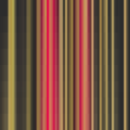
Android
Web
Zum Test
Bonus sichern
4
bet365