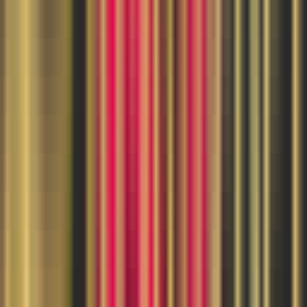
Android
Web
Zum Test
Bonus sichern
5