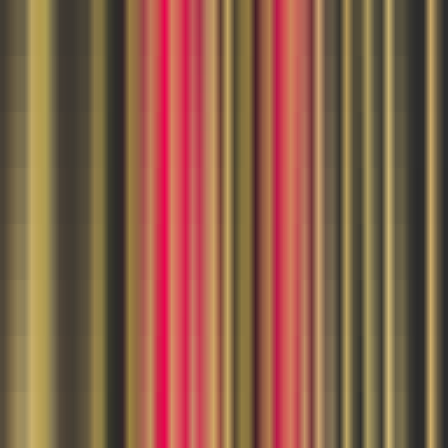
4.7
/ 5.0
100€
Live Streaming
Cash Out
Bet Builder
In-Play Wetten
Weltbestes Live-Wetten Angebot
Umfangreiches Live-Streaming
Verfügbar für: