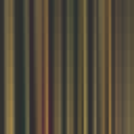
4.7
/ 5.0
40€
Freebets
Cash Out
Kombi-Boost
Live-Wetten
40€ Freebet ohne Einzahlung
Deutsche Lizenz
Verfügbar für: