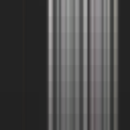
Android
Web
Zum Test
Bonus sichern