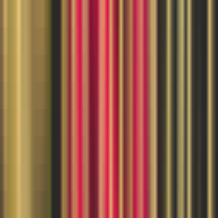
bet-at-home
4.5
/ 5.0
100€
Cash Out
Live-Wetten
Kombi-Wetten
Statistiken
Osterreichischer Anbieter mit deutscher Lizenz
10€ Gratiswette fur Neukunden
Verfügbar für: