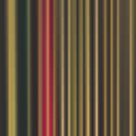
Android
Web
Zum Test
Bonus sichern
3
Tipico