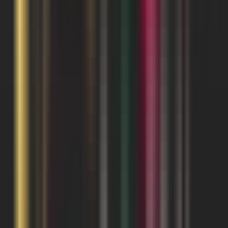
Interwetten
4.4
/ 5.0
100€
Live-Wetten
Cash Out
Statistiken
Kombiwetten
Traditionsreiches Unternehmen seit 1990
Sehr guter Kundensupport
Verfügbar für: