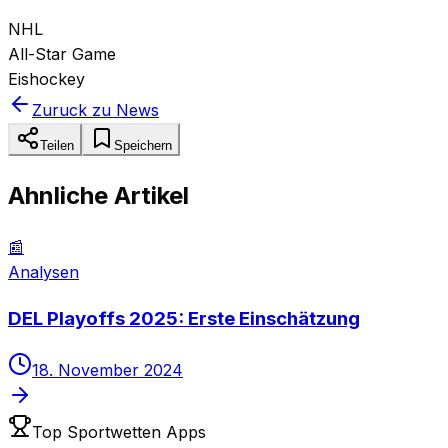
NHL
All-Star Game
Eishockey
Zuruck zu News
Teilen
Speichern
Ahnliche Artikel
📰
Analysen
DEL Playoffs 2025: Erste Einschätzung
18. November 2024
Top Sportwetten Apps