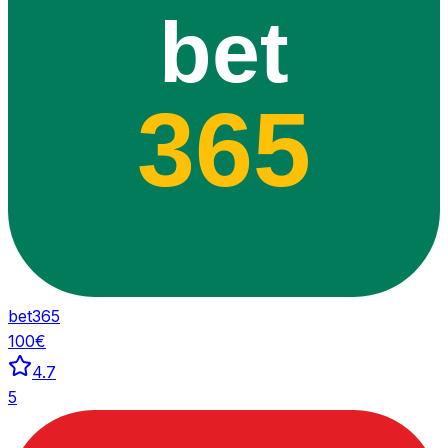
bet
365
bet365
100€
4.7
5