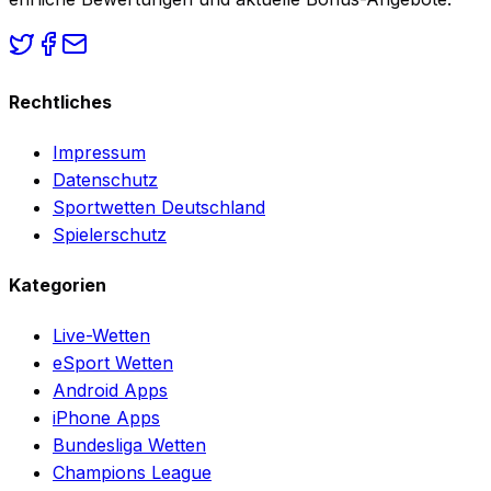
Rechtliches
Impressum
Datenschutz
Sportwetten Deutschland
Spielerschutz
Kategorien
Live-Wetten
eSport Wetten
Android Apps
iPhone Apps
Bundesliga Wetten
Champions League