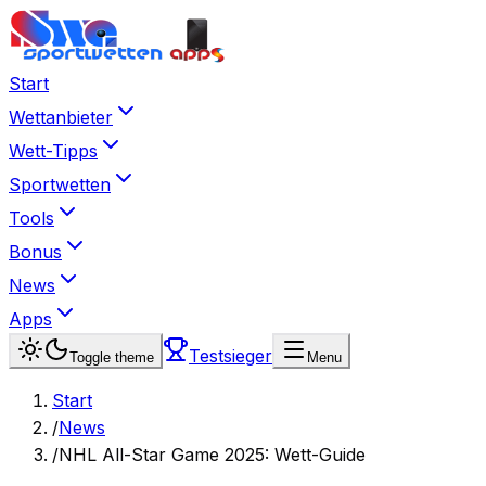
Start
Wettanbieter
Wett-Tipps
Sportwetten
Tools
Bonus
News
Apps
Testsieger
Toggle theme
Menu
Start
/
News
/
NHL All-Star Game 2025: Wett-Guide