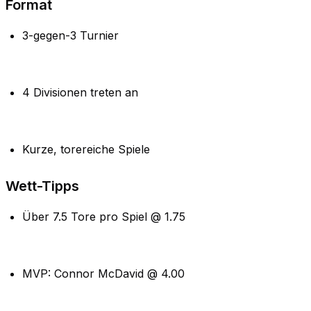
Format
3-gegen-3 Turnier
4 Divisionen treten an
Kurze, torereiche Spiele
Wett-Tipps
Über 7.5 Tore pro Spiel @ 1.75
MVP: Connor McDavid @ 4.00