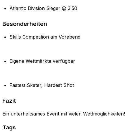
Atlantic Division Sieger @ 3.50
Besonderheiten
Skills Competition am Vorabend
Eigene Wettmärkte verfügbar
Fastest Skater, Hardest Shot
Fazit
Ein unterhaltsames Event mit vielen Wettmöglichkeiten!
Tags