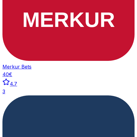
MERKUR
Merkur Bets
40€
4.7
3