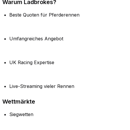
Warum Ladbrokes?
Beste Quoten für Pferderennen
Umfangreiches Angebot
UK Racing Expertise
Live-Streaming vieler Rennen
Wettmärkte
Siegwetten