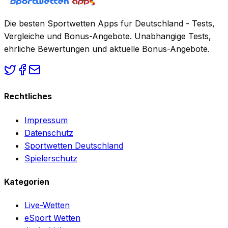
Die besten Sportwetten Apps fur Deutschland - Tests,
Vergleiche und Bonus-Angebote
. Unabhangige Tests,
ehrliche Bewertungen und aktuelle Bonus-Angebote.
Rechtliches
Impressum
Datenschutz
Sportwetten Deutschland
Spielerschutz
Kategorien
Live-Wetten
eSport Wetten