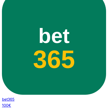
bet
365
bet365
100€