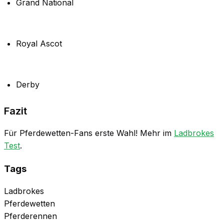
Grand National
Royal Ascot
Derby
Fazit
Für Pferdewetten-Fans erste Wahl! Mehr im
Ladbrokes
Test
.
Tags
Ladbrokes
Pferdewetten
Pferderennen