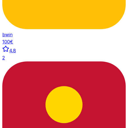
bwin
100€
4.8
2