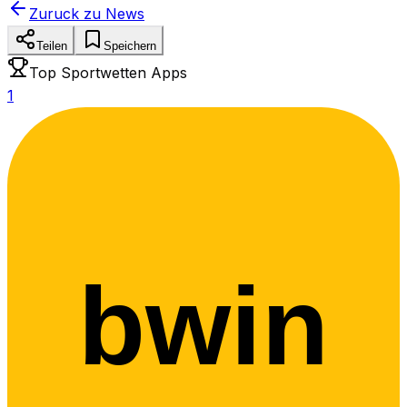
Zuruck zu News
Teilen
Speichern
Top Sportwetten Apps
1
bwin