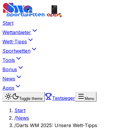
Start
Wettanbieter
Wett-Tipps
Sportwetten
Tools
Bonus
News
Apps
Testsieger
Toggle theme
Menu
Start
/
News
/
Darts WM 2025: Unsere Wett-Tipps