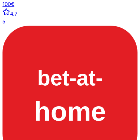
100€
4.7
5
bet-at-
home