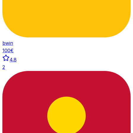
bwin
100€
4.8
2