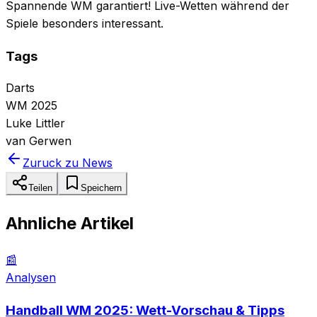
Spannende WM garantiert! Live-Wetten während der
Spiele besonders interessant.
Tags
Darts
WM 2025
Luke Littler
van Gerwen
Zuruck zu News
Teilen
Speichern
Ahnliche Artikel
📰
Analysen
Handball WM 2025: Wett-Vorschau & Tipps