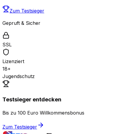
Zum Testsieger
Gepruft & Sicher
SSL
Lizenziert
18+
Jugendschutz
Testsieger entdecken
Bis zu 100 Euro Willkommensbonus
Zum Testsieger