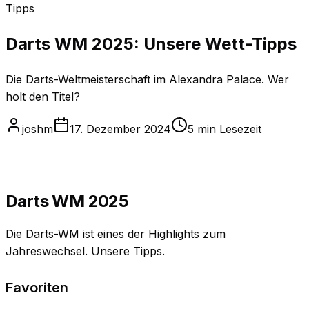
Tipps
Darts WM 2025: Unsere Wett-Tipps
Die Darts-Weltmeisterschaft im Alexandra Palace. Wer
holt den Titel?
joshm
17. Dezember 2024
5
min Lesezeit
Darts WM 2025
Die Darts-WM ist eines der Highlights zum
Jahreswechsel. Unsere Tipps.
Favoriten