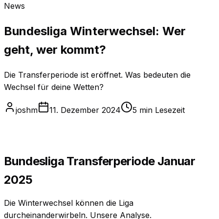
News
Bundesliga Winterwechsel: Wer
geht, wer kommt?
Die Transferperiode ist eröffnet. Was bedeuten die
Wechsel für deine Wetten?
joshm
11. Dezember 2024
5
min Lesezeit
Bundesliga Transferperiode Januar
2025
Die Winterwechsel können die Liga
durcheinanderwirbeln. Unsere Analyse.