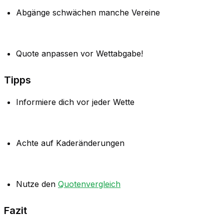
Abgänge schwächen manche Vereine
Quote anpassen vor Wettabgabe!
Tipps
Informiere dich vor jeder Wette
Achte auf Kaderänderungen
Nutze den
Quotenvergleich
Fazit