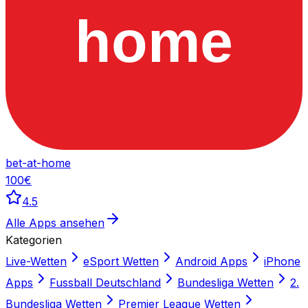
home
bet-at-home
100€
4.5
Alle Apps ansehen
Kategorien
Live-Wetten
eSport Wetten
Android Apps
iPhone
Apps
Fussball Deutschland
Bundesliga Wetten
2.
Bundesliga Wetten
Premier League Wetten