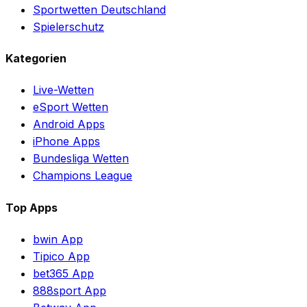
Sportwetten Deutschland
Spielerschutz
Kategorien
Live-Wetten
eSport Wetten
Android Apps
iPhone Apps
Bundesliga Wetten
Champions League
Top Apps
bwin App
Tipico App
bet365 App
888sport App