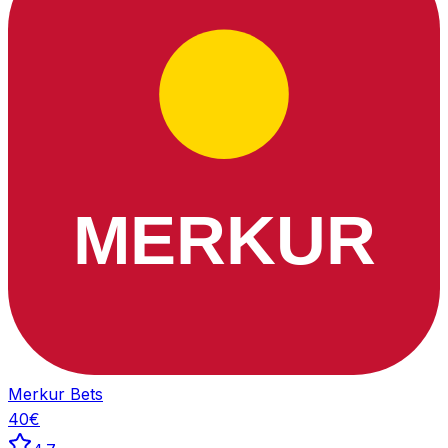
MERKUR
Merkur Bets
40€