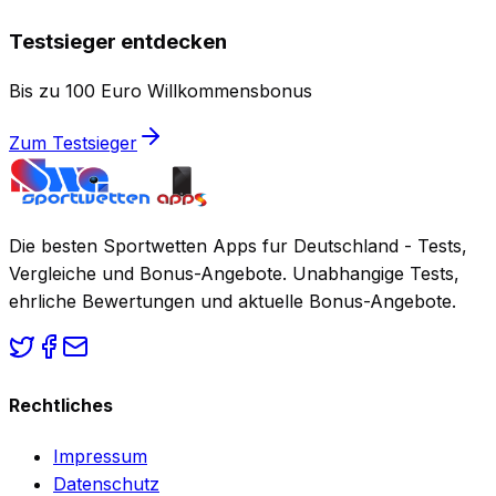
Testsieger entdecken
Bis zu 100 Euro Willkommensbonus
Zum Testsieger
Die besten Sportwetten Apps fur Deutschland - Tests,
Vergleiche und Bonus-Angebote
. Unabhangige Tests,
ehrliche Bewertungen und aktuelle Bonus-Angebote.
Rechtliches
Impressum
Datenschutz