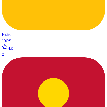
bwin
100€
4.8
2