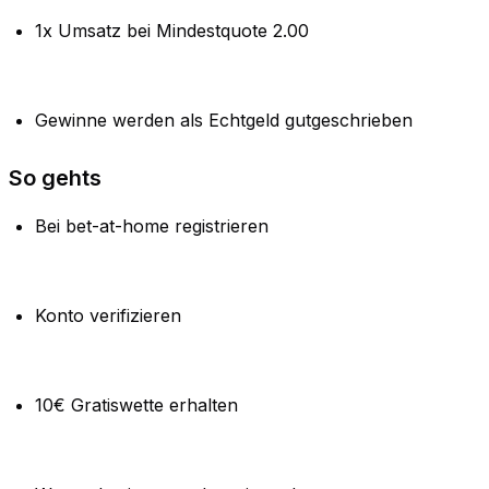
1x Umsatz bei Mindestquote 2.00
Gewinne werden als Echtgeld gutgeschrieben
So gehts
Bei bet-at-home registrieren
Konto verifizieren
10€ Gratiswette erhalten