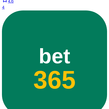
4.6
4
bet
365