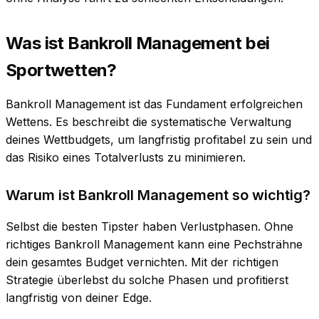
Was ist Bankroll Management bei
Sportwetten?
Bankroll Management ist das Fundament erfolgreichen
Wettens. Es beschreibt die systematische Verwaltung
deines Wettbudgets, um langfristig profitabel zu sein und
das Risiko eines Totalverlusts zu minimieren.
Warum ist Bankroll Management so wichtig?
Selbst die besten Tipster haben Verlustphasen. Ohne
richtiges Bankroll Management kann eine Pechsträhne
dein gesamtes Budget vernichten. Mit der richtigen
Strategie überlebst du solche Phasen und profitierst
langfristig von deiner Edge.