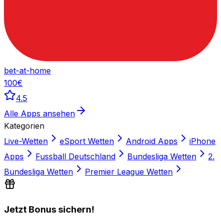
bet-at-home
100€
4.5
Alle Apps ansehen
Kategorien
Live-Wetten
eSport Wetten
Android Apps
iPhone
Apps
Fussball Deutschland
Bundesliga Wetten
2.
Bundesliga Wetten
Premier League Wetten
Jetzt Bonus sichern!