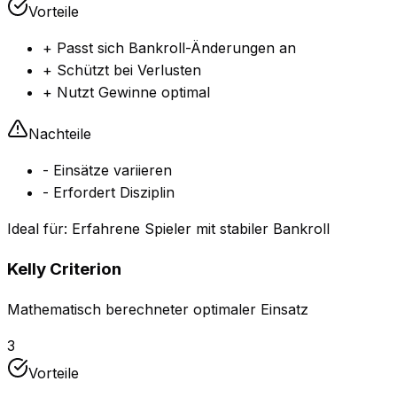
Vorteile
+
Passt sich Bankroll-Änderungen an
+
Schützt bei Verlusten
+
Nutzt Gewinne optimal
Nachteile
-
Einsätze variieren
-
Erfordert Disziplin
Ideal für:
Erfahrene Spieler mit stabiler Bankroll
Kelly Criterion
Mathematisch berechneter optimaler Einsatz
3
Vorteile