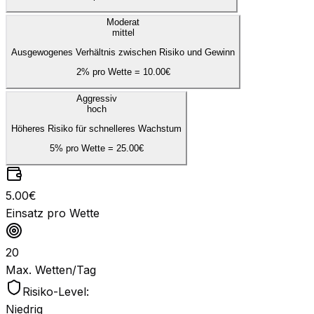
Moderat
mittel
Ausgewogenes Verhältnis zwischen Risiko und Gewinn
2
% pro Wette =
10.00
€
Aggressiv
hoch
Höheres Risiko für schnelleres Wachstum
5
% pro Wette =
25.00
€
5.00
€
Einsatz pro Wette
20
Max. Wetten/Tag
Risiko-Level:
Niedrig