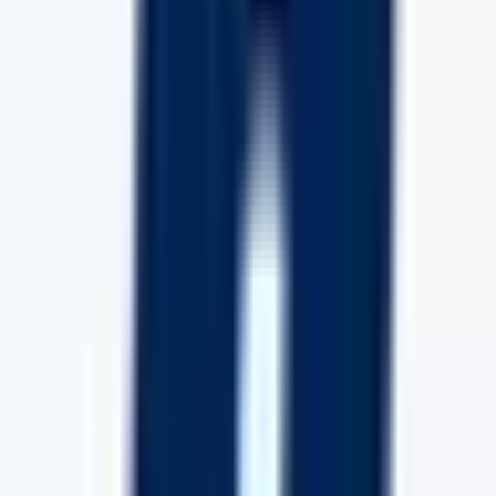
MERKUR
Merkur Bets