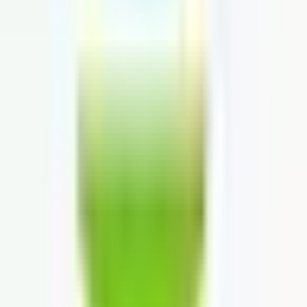
Impressum
Datenschutz
Sportwetten Deutschland
Spielerschutz
Kategorien
Live-Wetten
eSport Wetten
Android Apps
iPhone Apps
Bundesliga Wetten
Champions League
Top Apps
bwin App
Tipico App
bet365 App